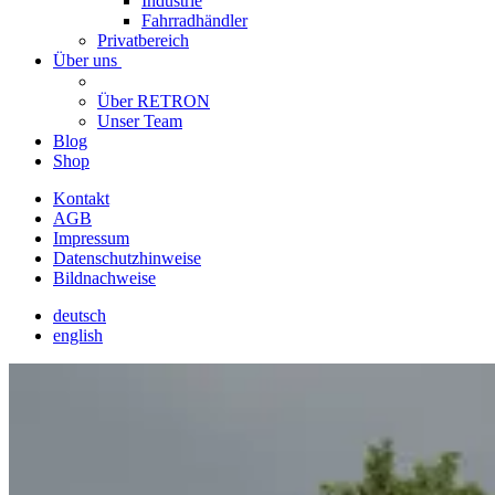
Industrie
Fahrradhändler
Privatbereich
Über uns
Über RETRON
Unser Team
Blog
Shop
Kontakt
AGB
Impressum
Datenschutzhinweise
Bildnachweise
deutsch
english