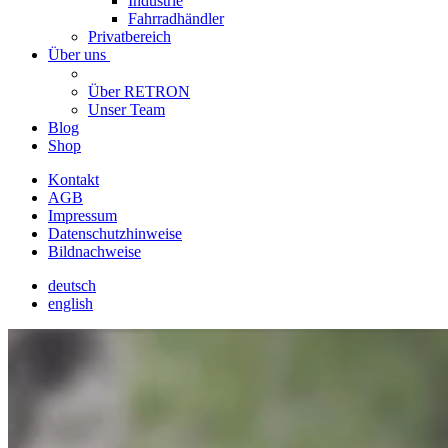
Industrie
Fahrradhändler
Privatbereich
Über uns
Über RETRON
Unser Team
Blog
Shop
Kontakt
AGB
Impressum
Datenschutzhinweise
Bildnachweise
deutsch
english