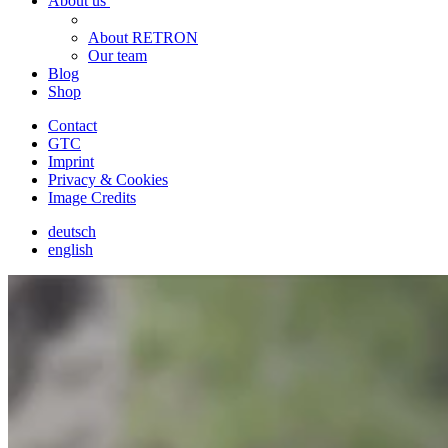
About us
About RETRON
Our team
Blog
Shop
Contact
GTC
Imprint
Privacy & Cookies
Image Credits
deutsch
english