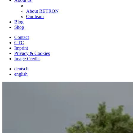
About us
About RETRON
Our team
Blog
Shop
Contact
GTC
Imprint
Privacy & Cookies
Image Credits
deutsch
english