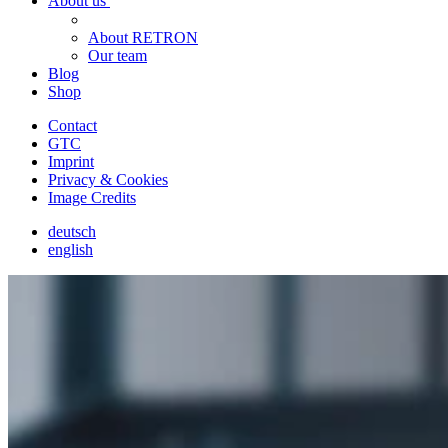
About us
About RETRON
Our team
Blog
Shop
Contact
GTC
Imprint
Privacy & Cookies
Image Credits
deutsch
english