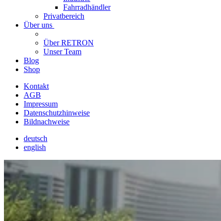
Fahrradhändler
Privatbereich
Über uns
Über RETRON
Unser Team
Blog
Shop
Kontakt
AGB
Impressum
Datenschutzhinweise
Bildnachweise
deutsch
english