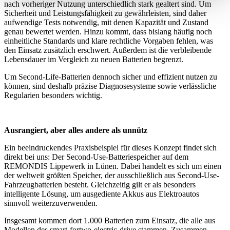
nach vorheriger Nutzung unterschiedlich stark gealtert sind. Um
Sicherheit und Leistungsfähigkeit zu gewährleisten, sind daher
aufwendige Tests notwendig, mit denen Kapazität und Zustand
genau bewertet werden. Hinzu kommt, dass bislang häufig noch
einheitliche Standards und klare rechtliche Vorgaben fehlen, was
den Einsatz zusätzlich erschwert. Außerdem ist die verbleibende
Lebensdauer im Vergleich zu neuen Batterien begrenzt.
Um Second-Life-Batterien dennoch sicher und effizient nutzen zu
können, sind deshalb präzise Diagnosesysteme sowie verlässliche
Regularien besonders wichtig.
Ausrangiert, aber alles andere als unnütz
Ein beeindruckendes Praxisbeispiel für dieses Konzept findet sich
direkt bei uns: Der Second-Use-Batteriespeicher auf dem
REMONDIS Lippewerk in Lünen. Dabei handelt es sich um einen
der weltweit größten Speicher, der ausschließlich aus Second-Use-
Fahrzeugbatterien besteht. Gleichzeitig gilt er als besonders
intelligente Lösung, um ausgediente Akkus aus Elektroautos
sinnvoll weiterzuverwenden.
Insgesamt kommen dort 1.000 Batterien zum Einsatz, die alle aus
Modellen des smart-fortwo-electric-drive stammen. Zusammen