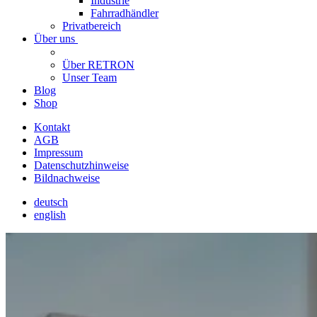
Industrie
Fahrradhändler
Privatbereich
Über uns
Über RETRON
Unser Team
Blog
Shop
Kontakt
AGB
Impressum
Datenschutzhinweise
Bildnachweise
deutsch
english