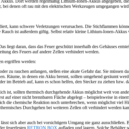
nd Akkus. Dort werden regelmäßig Lithium-Ionen-Akkus abgegeben, die
bei denen oft rau mit den elektrischen Werkzeugen umgegangen wird un
iert, kann schwere Verletzungen verursachen. Die Stichflammen könne
auch ist außerdem giftig. Selbst relativ kleine Lithium-Ionen-Akkus
Das liegt daran, dass das Feuer geschützt innerhalb des Gehäuses entst
reitung des Feuers auf andere Zellen verhindert werden.
n ergriffen werden:
n oder zu rauchen anfangen, stellen eine akute Gefahr dar. Sie müssen 
en. Räume, in denen ein Akku brennt, sollten umgehend geräumt werd
oder im Betrieb auf, kann es schon helfen, den Stecker zu ziehen bzw. 
glich ist, sollten thermisch durchgehende Akkus möglichst weit von an
 auf einer nicht brennbaren Fläche abgelegt – beispielsweise in einem
sich die chemische Reaktion noch unterbrechen, wenn möglichst viel H
n thermisches Durchgehen bei weiteren Zellen oft verhindert werden ka
lässt sich aber auch bei vorsichtigem Umgang nie ganz ausschließen. 
er feuerfesten
RETRON BOX
aufladen und lagern. Solche Behälter s