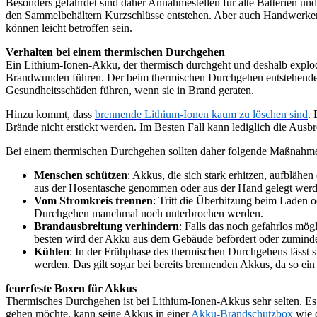
Besonders gefährdet sind daher Annahmestellen für alte Batterien u
den Sammelbehältern Kurzschlüsse entstehen. Aber auch Handwerker, 
können leicht betroffen sein.
Verhalten bei einem thermischen Durchgehen
Ein Lithium-Ionen-Akku, der thermisch durchgeht und deshalb explod
Brandwunden führen. Der beim thermischen Durchgehen entstehende R
Gesundheitsschäden führen, wenn sie in Brand geraten.
Hinzu kommt, dass
brennende Lithium-Ionen kaum zu löschen sind
. 
Brände nicht erstickt werden. Im Besten Fall kann lediglich die Ausb
Bei einem thermischen Durchgehen sollten daher folgende Maßnahme
Menschen schützen
: Akkus, die sich stark erhitzen, aufblähe
aus der Hosentasche genommen oder aus der Hand gelegt werd
Vom Stromkreis trennen
: Tritt die Überhitzung beim Laden 
Durchgehen manchmal noch unterbrochen werden.
Brandausbreitung verhindern
: Falls das noch gefahrlos mö
besten wird der Akku aus dem Gebäude befördert oder zumindest
Kühlen
: In der Frühphase des thermischen Durchgehens lässt 
werden. Das gilt sogar bei bereits brennenden Akkus, da so ei
feuerfeste Boxen für Akkus
Thermisches Durchgehen ist bei Lithium-Ionen-Akkus sehr selten. Es 
gehen möchte, kann seine Akkus in einer
Akku-Brandschutzbox
wie d