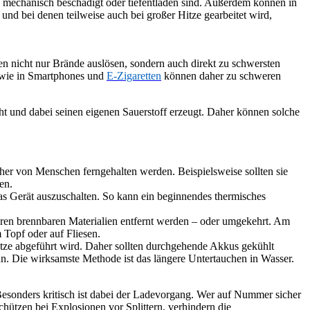
 mechanisch beschädigt oder tiefentladen sind. Außerdem können in
d bei denen teilweise auch bei großer Hitze gearbeitet wird,
n nicht nur Brände auslösen, sondern auch direkt zu schwersten
 wie in Smartphones und
E-Zigaretten
können daher zu schweren
eht und dabei seinen eigenen Sauerstoff erzeugt. Daher können solche
daher von Menschen ferngehalten werden. Beispielsweise sollten sie
en.
das Gerät auszuschalten. So kann ein beginnendes thermisches
deren brennbaren Materialien entfernt werden – oder umgekehrt. Am
 Topf oder auf Fliesen.
itze abgeführt wird. Daher sollten durchgehende Akkus gekühlt
nn. Die wirksamste Methode ist das längere Untertauchen in Wasser.
Besonders kritisch ist dabei der Ladevorgang. Wer auf Nummer sicher
chützen bei Explosionen vor Splittern, verhindern die