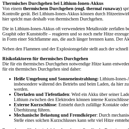
Thermisches Durchgehen bei Lithium-Ionen-Akkus
Von einem
thermischem Durchgehen (engl. thermal runaway)
spr
Kontrolle gerät. Bei Lithium-Ionen-Akkus können durch Hitzeeinwirk
hier spricht man deshalb von thermischem Durchgehen.
Die in Lithium-Ionen-Akkus oft verwendeten Metalloxide zerfallen bei
Graphit oder Kunststoffe – reagieren und so noch mehr Hitze erzeug
in Form einer Stichflamme aus, die auch länger brennen kann. Der A
Neben den Flammen und der Explosionsgefahr stellt auch der schnell 
Risikofaktoren für thermisches Durchgehen
Die für ein thermisches Durchgehen notwendige Hitze kann entweder 
für ein thermisches Durchgehen sind daher:
Heiße Umgebung und Sonneneinstrahlun
g:
Lithium-Ionen-Ak
insbesondere während des Betriebs und beim Laden, da hier zu
werden.
Überladen und Tiefentladen
: Wird ein Akku über seiner Lad
Lithium zwischen den Elektroden können interne Kurzschlüsse
Externe Kurzschlüsse
: Entsteht durch zufällige Kontakte ode
Überhitzung führen.
Mechanische Belastung und Fremdkörper
: Durch mechanis
Stelle eines solchen Kurzschlusses kann sehr viel Hitze entsteh