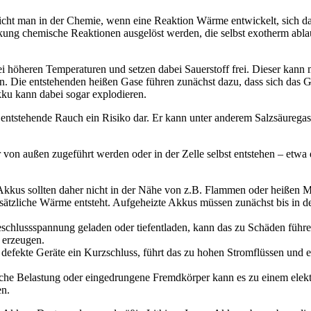
icht man in der Chemie, wenn eine Reaktion Wärme entwickelt, sich d
ung chemische Reaktionen ausgelöst werden, die selbst exotherm ablau
 höheren Temperaturen und setzen dabei Sauerstoff frei. Dieser kann mi
en. Die entstehenden heißen Gase führen zunächst dazu, dass sich das 
kku kann dabei sogar explodieren.
entstehende Rauch ein Risiko dar. Er kann unter anderem Salzsäuregas
von außen zugeführt werden oder in der Zelle selbst entstehen – etwa 
kus sollten daher nicht in der Nähe von z.B. Flammen oder heißen Mo
sätzliche Wärme entsteht. Aufgeheizte Akkus müssen zunächst bis in de
eschlussspannung geladen oder tiefentladen, kann das zu Schäden führe
 erzeugen.
r defekte Geräte ein Kurzschluss, führt das zu hohen Stromflüssen und
che Belastung oder eingedrungene Fremdkörper kann es zu einem ele
en.