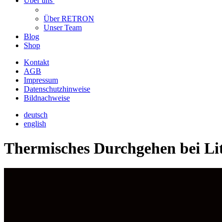
Über uns
Über RETRON
Unser Team
Blog
Shop
Kontakt
AGB
Impressum
Datenschutzhinweise
Bildnachweise
deutsch
english
Thermisches Durchgehen bei L