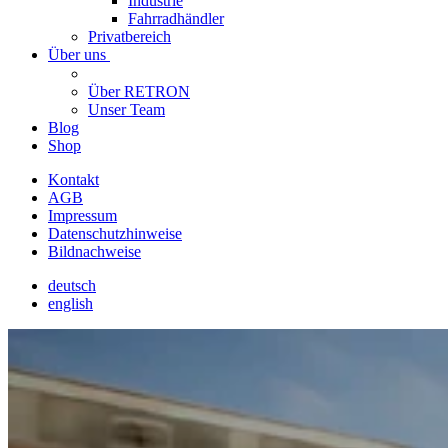
Industrie
Fahrradhändler
Privatbereich
Über uns
Über RETRON
Unser Team
Blog
Shop
Kontakt
AGB
Impressum
Datenschutzhinweise
Bildnachweise
deutsch
english