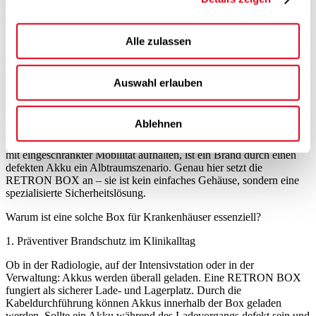
Doch diese hohe Energiedichte birgt ein Risiko. Bei mechanischen
Beschädigungen, Kurzschlüssen oder Defekten kann es zu einem
Alle zulassen
sogenannten "Thermal Runaway" (thermisches Durchgehen)
kommen. Hierbei entzündet sich der Akku, erreicht Temperaturen
von über 1.000 °C und setzt dabei gefährliche Gase frei.
Auswahl erlauben
Die RETRON BOX als spezialisierte Sicherheitslösung
Ablehnen
In einer Umgebung wie einem Krankenhaus, in dem sich Patienten
mit eingeschränkter Mobilität aufhalten, ist ein Brand durch einen
defekten Akku ein Albtraumszenario. Genau hier setzt die
RETRON BOX an – sie ist kein einfaches Gehäuse, sondern eine
spezialisierte Sicherheitslösung.
Warum ist eine solche Box für Krankenhäuser essenziell?
1. Präventiver Brandschutz im Klinikalltag
Ob in der Radiologie, auf der Intensivstation oder in der
Verwaltung: Akkus werden überall geladen. Eine RETRON BOX
fungiert als sicherer Lade- und Lagerplatz. Durch die
Kabeldurchführung können Akkus innerhalb der Box geladen
werden. Sollte ein Akku während des Ladevorgangs defekt sein und