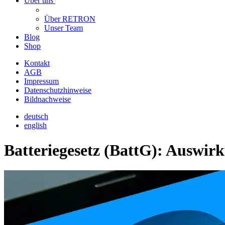
Über uns
Über RETRON
Unser Team
Blog
Shop
Kontakt
AGB
Impressum
Datenschutzhinweise
Bildnachweise
deutsch
english
Batteriegesetz (BattG): Auswir