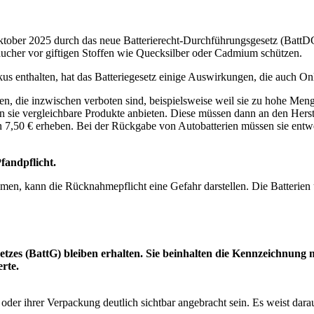
ktober 2025 durch das neue Batterierecht-Durchführungsgesetz (BattDG)
ucher vor giftigen Stoffen wie Quecksilber oder Cadmium schützen.
kus enthalten, hat das Batteriegesetz einige Auswirkungen, die auch On
en, die inzwischen verboten sind, beispielsweise weil sie zu hohe Me
sie vergleichbare Produkte anbieten. Diese müssen dann an den Herste
7,50 € erheben. Bei der Rückgabe von Autobatterien müssen sie entwed
fandpflicht.
en, kann die Rücknahmepflicht eine Gefahr darstellen. Die Batterien 
setzes (BattG) bleiben erhalten. Sie beinhalten die Kennzeichnu
rte.
der ihrer Verpackung deutlich sichtbar angebracht sein. Es weist dara