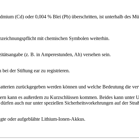
ium (Cd) oder 0,004 % Blei (Pb) überschritten, ist unterhalb des M
nnzeichnungspflicht mit chemischen Symbolen weiterhin.
itätsangabe (z. B. in Amperestunden, Ah) versehen sein.
bei der Stiftung ear zu registrieren.
s Batterien zurückgegeben werden können und welche Bedeutung die v
ältern kann es außerdem zu Kurzschlüssen kommen. Beides kann unter
ürfen auch nur unter speziellen Sicherheitsvorkehrungen auf der Stra
igte oder aufgeblähte Lithium-Ionen-Akkus.