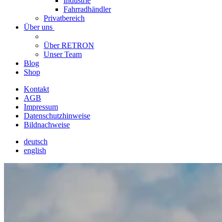
Industrie
Fahrradhändler
Privatbereich
Über uns
Über RETRON
Unser Team
Blog
Shop
Kontakt
AGB
Impressum
Datenschutzhinweise
Bildnachweise
deutsch
english