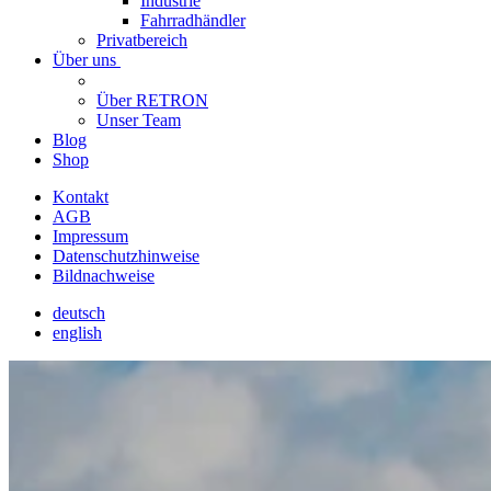
Industrie
Fahrradhändler
Privatbereich
Über uns
Über RETRON
Unser Team
Blog
Shop
Kontakt
AGB
Impressum
Datenschutzhinweise
Bildnachweise
deutsch
english