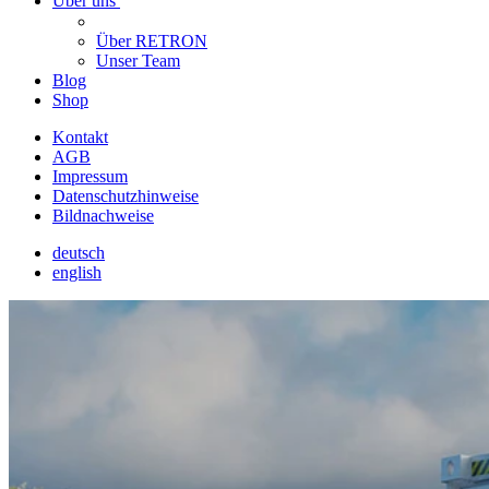
Über uns
Über RETRON
Unser Team
Blog
Shop
Kontakt
AGB
Impressum
Datenschutzhinweise
Bildnachweise
deutsch
english