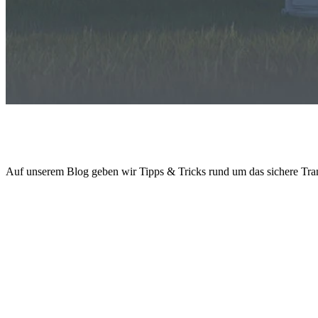
RETRON Blog „TRA-LA-LA“:
Tra
nsportieren,
La
gern und
La
den
Auf unserem Blog geben wir Tipps & Tricks rund um das sichere Tr