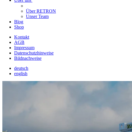
Über uns
Über RETRON
Unser Team
Blog
Shop
Kontakt
AGB
Impressum
Datenschutzhinweise
Bildnachweise
deutsch
english