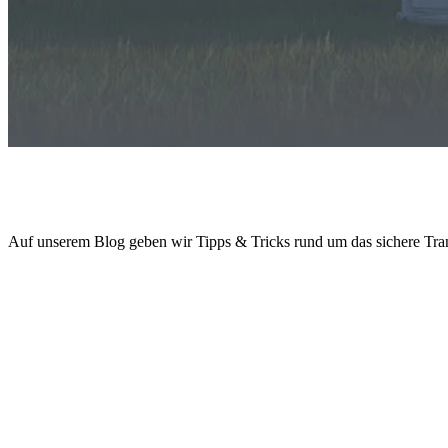
RETRON Blog „TRA-LA-LA“:
Tra
nsportieren,
La
gern und
La
den
Auf unserem Blog geben wir Tipps & Tricks rund um das sichere Tr